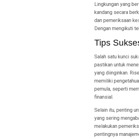
Lingkungan yang ber
kandang secara berka
dan pemeriksaan kes
Dengan mengikuti tek
Tips Sukse
Salah satu kunci su
pastikan untuk menet
yang diinginkan. Ris
memiliki pengetahua
pemula, seperti mem
finansial.
Selain itu, penting 
yang sering mengabai
melakukan pemeriksa
pentingnya manajeme