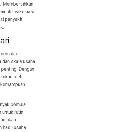
at. Membersihkan
in itu, vaksinasi
i penyakit.
k.
ari
 memulai,
ra dan skala usaha
h penting. Dengan
akukan oleh
au kemampuan
Banyak pemula
 untuk rutin
ran akan
 hasil usaha