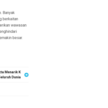
n. Banyak
g berkaitan
berikan wawasan
enghindari
emakin besar.
kta Menarik K
Seluruh Dunia