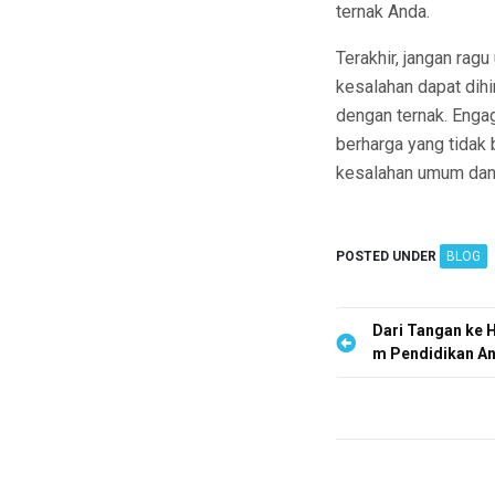
ternak Anda.
Terakhir, jangan rag
kesalahan dapat dih
dengan ternak. Eng
berharga yang tidak 
kesalahan umum dan 
POSTED UNDER
BLOG
P
Dari Tangan ke H
m Pendidikan A
o
s
t