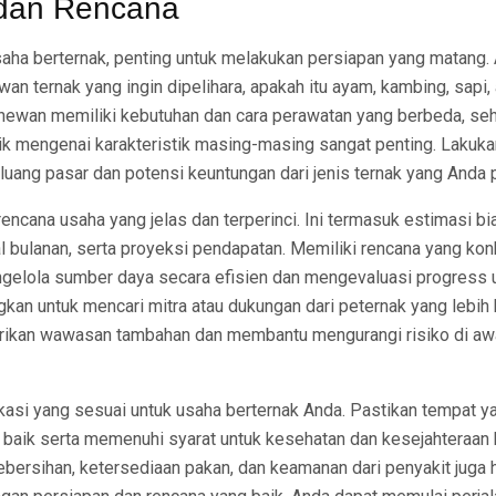
 dan Rencana
ha berternak, penting untuk melakukan persiapan yang matang. 
an ternak yang ingin dipelihara, apakah itu ayam, kambing, sapi,
s hewan memiliki kebutuhan dan cara perawatan yang berbeda, se
 mengenai karakteristik masing-masing sangat penting. Lakuka
uang pasar dan potensi keuntungan dari jenis ternak yang Anda pi
rencana usaha yang jelas dan terperinci. Ini termasuk estimasi bi
 bulanan, serta proyeksi pendapatan. Memiliki rencana yang konk
elola sumber daya secara efisien dan mengevaluasi progress 
ngkan untuk mencari mitra atau dukungan dari peternak yang lebi
rikan wawasan tambahan dan membantu mengurangi risiko di awa
okasi yang sesuai untuk usaha berternak Anda. Pastikan tempat ya
 baik serta memenuhi syarat untuk kesehatan dan kesejahteraan 
ebersihan, ketersediaan pakan, dan keamanan dari penyakit juga 