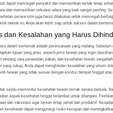
sih dapat mencegah penyakit dan memastikan ternak tetap seh
la dan memastikan sirkulasi udara yang baik sangat penting. Sela
ehatan secara rutin juga harus dilakukan untuk mencegah berbaga
nik-teknik ini, Anda akan lebih siap untuk sukses dalam berterna
s dan Kesalahan yang Harus Dihind
kses dalam berternak adalah perencanaan yang matang. Sebelum
apkan tujuan yang jelas, seperti jenis hewan yang ingin dipeliha
et tentang cara perawatan, pakan, dan kesehatan hewan sangatla
n yang cukup, Anda dapat menghindari kesalahan yang umum dil
ilih hewan yang tidak sesuai dengan kondisi tempat tinggal at
untuk selalu memonitor kesehatan hewan ternak secara berkala. 
kan aspek kesehatan hingga terlambat untuk ditangani. Pastikan
an dan vaksinasi agar hewan tetap sehat dan produktif. Kesada
n kesehatan dapat mengurangi risiko kerugian dan meningkatkan