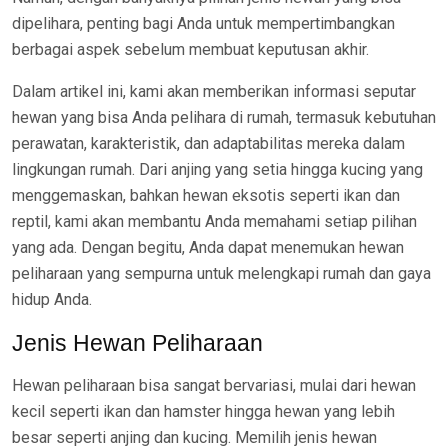
dipelihara, penting bagi Anda untuk mempertimbangkan
berbagai aspek sebelum membuat keputusan akhir.
Dalam artikel ini, kami akan memberikan informasi seputar
hewan yang bisa Anda pelihara di rumah, termasuk kebutuhan
perawatan, karakteristik, dan adaptabilitas mereka dalam
lingkungan rumah. Dari anjing yang setia hingga kucing yang
menggemaskan, bahkan hewan eksotis seperti ikan dan
reptil, kami akan membantu Anda memahami setiap pilihan
yang ada. Dengan begitu, Anda dapat menemukan hewan
peliharaan yang sempurna untuk melengkapi rumah dan gaya
hidup Anda.
Jenis Hewan Peliharaan
Hewan peliharaan bisa sangat bervariasi, mulai dari hewan
kecil seperti ikan dan hamster hingga hewan yang lebih
besar seperti anjing dan kucing. Memilih jenis hewan