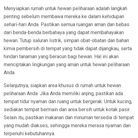
Menyiapkan rumah untuk hewan peliharaan adalah langkah
penting sebelum membawa mereka ke dalam kehidupan
sehari-hari Anda. Pastikan semua ruangan aman dan bebas
dari benda-benda berbahaya yang dapat membahayakan
hewan. Tutup saluran listrik, simpan obat-obatan dan bahan
kimia pembersih di tempat yang tidak dapat dijangkau, serta
hindari tanaman yang beracun bagi hewan. Hal ini akan
menciptakan lingkungan yang aman untuk hewan peliharaan
Anda.
Selanjutnya, siapkan area khusus di rumah untuk hewan
peliharaan Anda. Jika Anda memiliki anjing, pastikan ada
tempat tidur nyaman dan ruang untuk bergerak. Untuk kucing,
sediakan tempat bermain dan area bersih untuk kotak pasir.
Selain itu, pastikan makanan dan minuman tersedia di tempat
yang mudah diakses, sehingga mereka merasa nyaman dan
terpenuhi kebutuhannya.