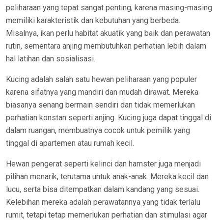
peliharaan yang tepat sangat penting, karena masing-masing
memiliki karakteristik dan kebutuhan yang berbeda.
Misalnya, ikan perlu habitat akuatik yang baik dan perawatan
rutin, sementara anjing membutuhkan perhatian lebih dalam
hal latihan dan sosialisasi.
Kucing adalah salah satu hewan peliharaan yang populer
karena sifatnya yang mandiri dan mudah dirawat. Mereka
biasanya senang bermain sendiri dan tidak memerlukan
perhatian konstan seperti anjing. Kucing juga dapat tinggal di
dalam ruangan, membuatnya cocok untuk pemilik yang
tinggal di apartemen atau rumah kecil.
Hewan pengerat seperti kelinci dan hamster juga menjadi
pilihan menarik, terutama untuk anak-anak. Mereka kecil dan
lucu, serta bisa ditempatkan dalam kandang yang sesuai.
Kelebihan mereka adalah perawatannya yang tidak terlalu
rumit, tetapi tetap memerlukan perhatian dan stimulasi agar