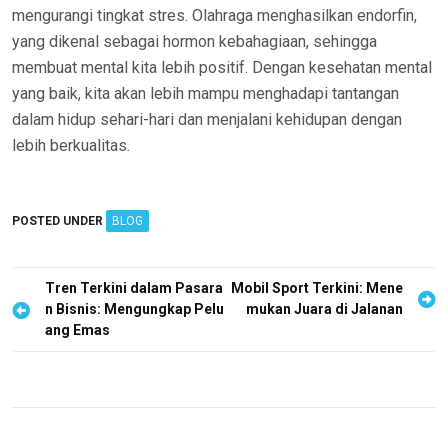
mengurangi tingkat stres. Olahraga menghasilkan endorfin,
yang dikenal sebagai hormon kebahagiaan, sehingga
membuat mental kita lebih positif. Dengan kesehatan mental
yang baik, kita akan lebih mampu menghadapi tantangan
dalam hidup sehari-hari dan menjalani kehidupan dengan
lebih berkualitas.
POSTED UNDER
BLOG
P
Tren Terkini dalam Pasara
Mobil Sport Terkini: Mene
n Bisnis: Mengungkap Pelu
mukan Juara di Jalanan
o
ang Emas
s
t
n
a