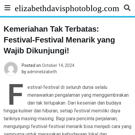
Skip
elizabethdavisphotoblog.com
to
content
Kemeriahan Tak Terbatas:
Festival-Festival Menarik yang
Wajib Dikunjungi!
Posted on
October 14, 2024
by
adminelizabeth
F
estival-festival di seluruh dunia selalu
menawarkan pengalaman yang menggembirakan
dan tak terlupakan. Dari kesenian dan budaya
hingga kuliner dan hiburan, setiap festival memiliki daya
tariknya masing-masing. Bagi para pencinta perjalanan,
mengunjungi festival-festival menarik bisa menjadi cara yang
sempurna untuk merasakan kebudayaan lokal dan