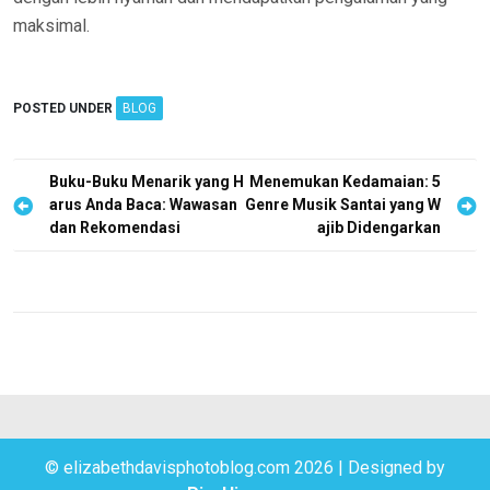
maksimal.
POSTED UNDER
BLOG
P
Buku-Buku Menarik yang H
Menemukan Kedamaian: 5
arus Anda Baca: Wawasan
Genre Musik Santai yang W
o
dan Rekomendasi
ajib Didengarkan
s
t
n
a
v
i
g
© elizabethdavisphotoblog.com 2026
|
Designed by
a