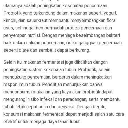
utamanya adalah peningkatan kesehatan pencernaan.
Probiotik yang terkandung dalam makanan seperti yogurt,
kimchi, dan sauerkraut membantu menyeimbangkan flora
usus, sehingga mempermudah proses pencernaan dan
penyerapan nutrisi. Dengan menjaga keseimbangan bakteri
baik dalam saluran pencernaan, risiko gangguan pencernaan
seperti diare dan sembelit dapat berkurang.
Selain itu, makanan fermentasi juga dikaitkan dengan
peningkatan sistem kekebalan tubuh. Probiotik, selain
mendukung pencernaan, berperan dalam meningkatkan
respon imun tubuh. Penelitian menunjukkan bahwa
mengonsumsi makanan yang kaya akan probiotik dapat
mengurangi risiko infeksi dan peradangan, serta membantu
tubuh lebih cepat pulih dari penyakit. Dengan begitu,
konsumsi makanan fermentasi dapat menjadi salah satu cara
efektif untuk menjaga daya tahan tubuh.