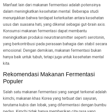
Manfaat lain dari makanan fermentasi adalah potensinya
dalam meningkatkan kesehatan mental. Beberapa studi
menunjukkan bahwa terdapat keterkaitan antara kesehatan
usus dan suasana hati, yang dikenal sebagai gut-brain axis.
Konsumsi makanan fermentasi dapat membantu
meningkatkan produksi neurotransmitter seperti serotonin,
yang berkontribusi pada perasaan bahagia dan stabil secara
emosional. Dengan demikian, makanan fermentasi bukan
hanya baik untuk tubuh, tetapi juga untuk kesehatan mental
kita.
Rekomendasi Makanan Fermentasi
Populer
Salah satu makanan fermentasi yang sangat terkenal adalah
kimchi, makanan khas Korea yang terbuat dari sayuran,
terutama kubis dan lobak, yang difermentasi dengan bumbu
pedas. Kimchi tidak hanya memberikan cita rasa yang