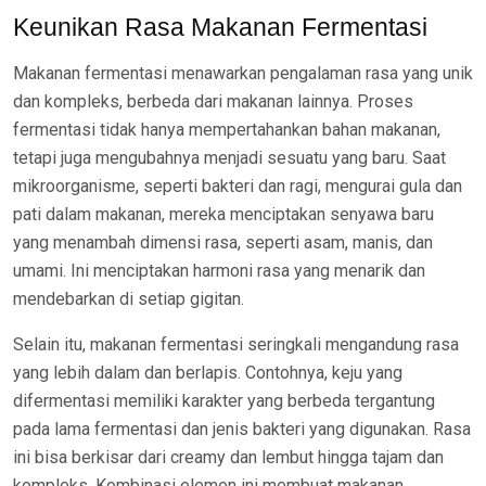
Keunikan Rasa Makanan Fermentasi
Makanan fermentasi menawarkan pengalaman rasa yang unik
dan kompleks, berbeda dari makanan lainnya. Proses
fermentasi tidak hanya mempertahankan bahan makanan,
tetapi juga mengubahnya menjadi sesuatu yang baru. Saat
mikroorganisme, seperti bakteri dan ragi, mengurai gula dan
pati dalam makanan, mereka menciptakan senyawa baru
yang menambah dimensi rasa, seperti asam, manis, dan
umami. Ini menciptakan harmoni rasa yang menarik dan
mendebarkan di setiap gigitan.
Selain itu, makanan fermentasi seringkali mengandung rasa
yang lebih dalam dan berlapis. Contohnya, keju yang
difermentasi memiliki karakter yang berbeda tergantung
pada lama fermentasi dan jenis bakteri yang digunakan. Rasa
ini bisa berkisar dari creamy dan lembut hingga tajam dan
kompleks. Kombinasi elemen ini membuat makanan