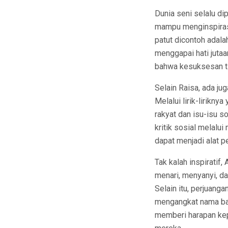
Dunia seni selalu dip
mampu menginspirasi
patut dicontoh adala
menggapai hati juta
bahwa kesuksesan ti
Selain Raisa, ada ju
Melalui lirik-lirikn
rakyat dan isu-isu s
kritik sosial melalu
dapat menjadi alat p
Tak kalah inspiratif
menari, menyanyi, da
Selain itu, perjuang
mengangkat nama bai
memberi harapan kep