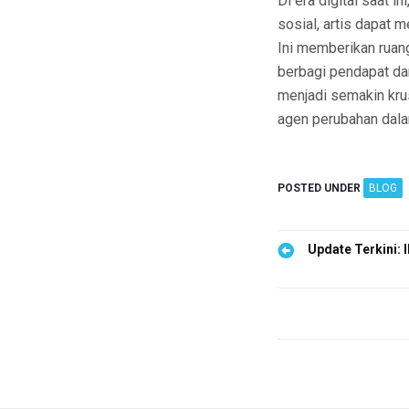
Di era digital saat 
sosial, artis dapat
Ini memberikan ruan
berbagi pendapat da
menjadi semakin krus
agen perubahan dal
POSTED UNDER
BLOG
P
Update Terkini: I
o
s
t
n