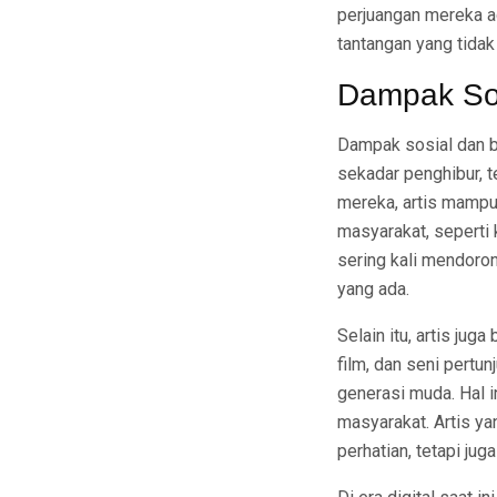
perjuangan mereka a
tantangan yang tida
Dampak So
Dampak sosial dan bu
sekadar penghibur, t
mereka, artis mampu
masyarakat, seperti 
sering kali mendoro
yang ada.
Selain itu, artis ju
film, dan seni pert
generasi muda. Hal 
masyarakat. Artis y
perhatian, tetapi ju