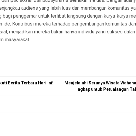
ini, dampak sosial dan budaya artis semakin meluas. Dengan adan
 menjangkau audiens yang lebih luas dan membangun komunitas y
g bagi penggemar untuk terlibat langsung dengan karya-karya me
n ide. Kontribusi mereka terhadap pengembangan komunitas dan
ial, menjadikan mereka bukan hanya individu yang sukses dalam k
am masyarakat.
kuti Berita Terbaru Hari Ini!
Menjelajahi Serunya Wisata Wahan
ngkap untuk Petualangan Ta