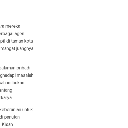
tara mereka
erbagai agen.
pil di taman kota
emangat juangnya
ngalaman pribadi
nghadapi masalah
ah ini bukan
entang
rkarya.
 keberanian untuk
di panutan,
. Kisah