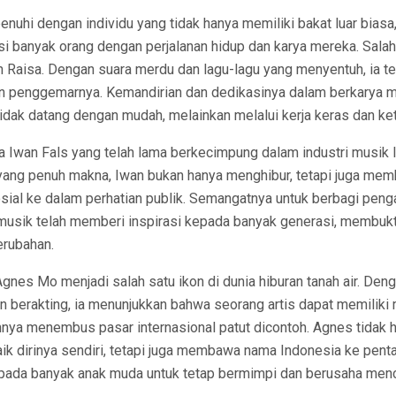
enuhi dengan individu yang tidak hanya memiliki bakat luar biasa,
 banyak orang dengan perjalanan hidup dan karya mereka. Salah 
h Raisa. Dengan suara merdu dan lagu-lagu yang menyentuh, ia te
an penggemarnya. Kemandirian dan dedikasinya dalam berkarya 
dak datang dengan mudah, melainkan melalui kerja keras dan ke
ga Iwan Fals yang telah lama berkecimpung dalam industri musik 
ya yang penuh makna, Iwan bukan hanya menghibur, tetapi juga me
osial ke dalam perhatian publik. Semangatnya untuk berbagi pen
i musik telah memberi inspirasi kepada banyak generasi, membuk
erubahan.
, Agnes Mo menjadi salah satu ikon di dunia hiburan tanah air. D
n berakting, ia menunjukkan bahwa seorang artis dapat memiliki m
annya menembus pasar internasional patut dicontoh. Agnes tidak 
k dirinya sendiri, tetapi juga membawa nama Indonesia ke penta
ada banyak anak muda untuk tetap bermimpi dan berusaha menc