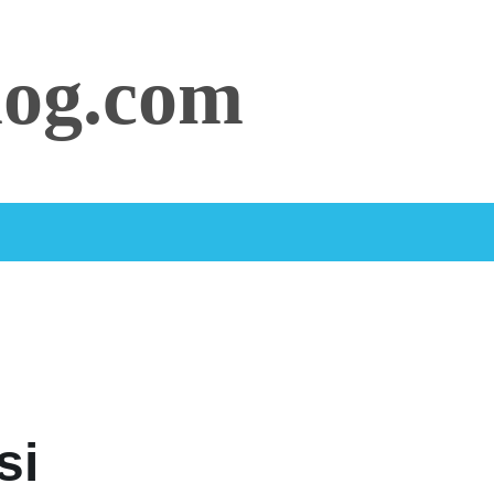
log.com
si