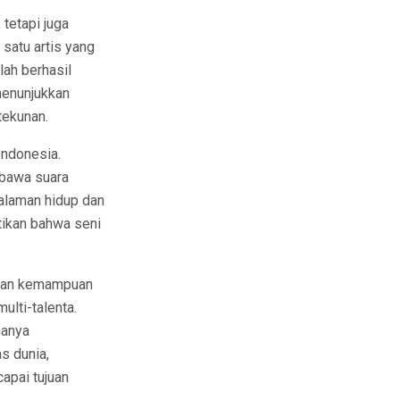
 tetapi juga
satu artis yang
lah berhasil
menunjukkan
tekunan.
Indonesia.
mbawa suara
galaman hidup dan
tikan bahwa seni
engan kemampuan
ulti-talenta.
hanya
s dunia,
apai tujuan