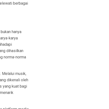
elewati berbagai
a bukan hanya
karya-karya
ihadapi
ang dihasilkan
ang norma-norma
. Melalui musik,
ng dikenali oleh
 yang kuat bagi
 menarik