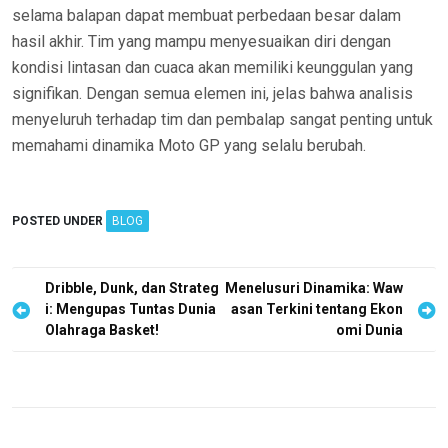
selama balapan dapat membuat perbedaan besar dalam
hasil akhir. Tim yang mampu menyesuaikan diri dengan
kondisi lintasan dan cuaca akan memiliki keunggulan yang
signifikan. Dengan semua elemen ini, jelas bahwa analisis
menyeluruh terhadap tim dan pembalap sangat penting untuk
memahami dinamika Moto GP yang selalu berubah.
POSTED UNDER
BLOG
P
Dribble, Dunk, dan Strateg
Menelusuri Dinamika: Waw
i: Mengupas Tuntas Dunia
asan Terkini tentang Ekon
o
Olahraga Basket!
omi Dunia
s
t
n
a