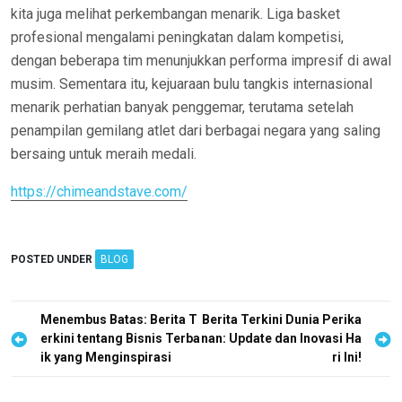
kita juga melihat perkembangan menarik. Liga basket
profesional mengalami peningkatan dalam kompetisi,
dengan beberapa tim menunjukkan performa impresif di awal
musim. Sementara itu, kejuaraan bulu tangkis internasional
menarik perhatian banyak penggemar, terutama setelah
penampilan gemilang atlet dari berbagai negara yang saling
bersaing untuk meraih medali.
https://chimeandstave.com/
POSTED UNDER
BLOG
P
Menembus Batas: Berita T
Berita Terkini Dunia Perika
erkini tentang Bisnis Terba
nan: Update dan Inovasi Ha
o
ik yang Menginspirasi
ri Ini!
s