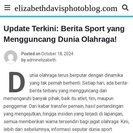
Skip
elizabethdavisphotoblog.com
to
content
Update Terkini: Berita Sport yang
Mengguncang Dunia Olahraga!
Posted on
October 18, 2024
by
adminelizabeth
D
unia olahraga terus berputar dengan dinamika
yang tak pernah berhenti. Setiap hari, ada berita-
berita terbaru yang mengguncang dan
memengaruhi banyak pihak, baik itu atlet, tim, maupun
penggemar. Dari kabar transfer pemain, hasil pertandingan
yang mengejutkan, hingga insiden yang terjadi di lapangan,
semua memberikan warna tersendiri bagi jagat olahraga. Kini,
lebih dari sebelumnya, informasi seputar dunia sport