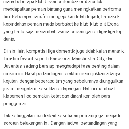
mana beberapa klub besar berlomba-lomba untuk
mendapatkan pemain bintang guna meningkatkan performa
tim. Beberapa transfer mengejutkan telah terjadi, termasuk
kepindahan pemain muda berbakat ke klub-klub elit Eropa,
yang tentu saja menambah warna persaingan di liga-liga top
dunia.
Di sisi lain, kompetisi liga domestik juga tidak kalah menarik.
Tim-tim favorit seperti Barcelona, Manchester City, dan
Juventus sedang bersiap menghadapi fase penting dalam
musim ini. Hasil pertandingan terakhir menunjukkan adanya
kejutan, dengan beberapa tim yang sebelumnya diunggulkan
justru mengalami kesulitan di lapangan. Hal ini membuat
klasemen liga semakin ketat dan dinantikan oleh para
penggemar.
Tak ketinggalan, isu terkait kesehatan pemain juga menjadi
sorotan belakangan ini. Dengan jadwal pertandingan yang