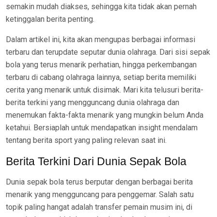
semakin mudah diakses, sehingga kita tidak akan pernah
ketinggalan berita penting.
Dalam artikel ini, kita akan mengupas berbagai informasi
terbaru dan terupdate seputar dunia olahraga. Dari sisi sepak
bola yang terus menarik perhatian, hingga perkembangan
terbaru di cabang olahraga lainnya, setiap berita memiliki
cerita yang menarik untuk disimak. Mari kita telusuri berita-
berita terkini yang mengguncang dunia olahraga dan
menemukan fakta-fakta menarik yang mungkin belum Anda
ketahui. Bersiaplah untuk mendapatkan insight mendalam
tentang berita sport yang paling relevan saat ini.
Berita Terkini Dari Dunia Sepak Bola
Dunia sepak bola terus berputar dengan berbagai berita
menarik yang mengguncang para penggemar. Salah satu
topik paling hangat adalah transfer pemain musim ini, di