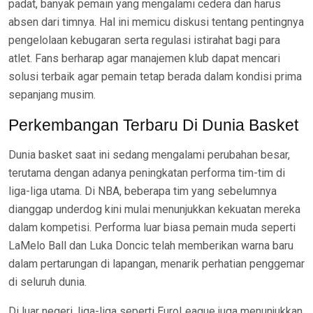
padat, banyak pemain yang mengalami cedera dan harus
absen dari timnya. Hal ini memicu diskusi tentang pentingnya
pengelolaan kebugaran serta regulasi istirahat bagi para
atlet. Fans berharap agar manajemen klub dapat mencari
solusi terbaik agar pemain tetap berada dalam kondisi prima
sepanjang musim.
Perkembangan Terbaru Di Dunia Basket
Dunia basket saat ini sedang mengalami perubahan besar,
terutama dengan adanya peningkatan performa tim-tim di
liga-liga utama. Di NBA, beberapa tim yang sebelumnya
dianggap underdog kini mulai menunjukkan kekuatan mereka
dalam kompetisi. Performa luar biasa pemain muda seperti
LaMelo Ball dan Luka Doncic telah memberikan warna baru
dalam pertarungan di lapangan, menarik perhatian penggemar
di seluruh dunia.
Di luar negeri, liga-liga seperti EuroLeague juga menunjukkan