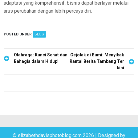
adaptasi yang komprehensif, bisnis dapat berlayar melalui
arus perubahan dengan lebih percaya diri.
POSTED UNDER
BLOG
P
Olahraga: Kunci Sehat dan
Gejolak di Bumi: Menyibak
Bahagia dalam Hidup!
Rantai Berita Tambang Ter
o
kini
s
t
n
a
v
i
g
© elizabethdavisphotoblog.com 2026
|
Designed by