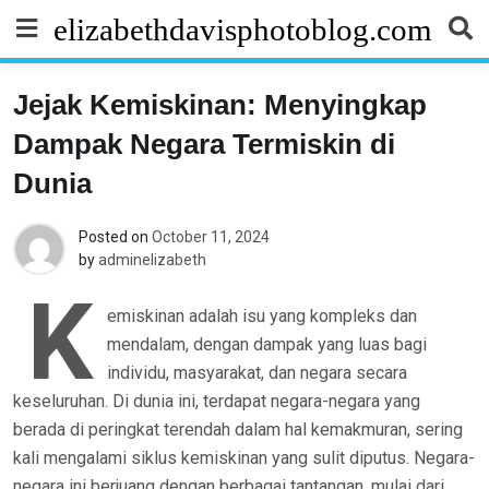
Skip
elizabethdavisphotoblog.com
to
content
Jejak Kemiskinan: Menyingkap
Dampak Negara Termiskin di
Dunia
Posted on
October 11, 2024
by
adminelizabeth
K
emiskinan adalah isu yang kompleks dan
mendalam, dengan dampak yang luas bagi
individu, masyarakat, dan negara secara
keseluruhan. Di dunia ini, terdapat negara-negara yang
berada di peringkat terendah dalam hal kemakmuran, sering
kali mengalami siklus kemiskinan yang sulit diputus. Negara-
negara ini berjuang dengan berbagai tantangan, mulai dari