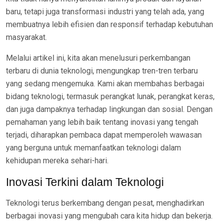
baru, tetapi juga transformasi industri yang telah ada, yang
membuatnya lebih efisien dan responsif terhadap kebutuhan
masyarakat.
Melalui artikel ini, kita akan menelusuri perkembangan
terbaru di dunia teknologi, mengungkap tren-tren terbaru
yang sedang mengemuka. Kami akan membahas berbagai
bidang teknologi, termasuk perangkat lunak, perangkat keras,
dan juga dampaknya terhadap lingkungan dan sosial. Dengan
pemahaman yang lebih baik tentang inovasi yang tengah
terjadi, diharapkan pembaca dapat memperoleh wawasan
yang berguna untuk memanfaatkan teknologi dalam
kehidupan mereka sehari-hari.
Inovasi Terkini dalam Teknologi
Teknologi terus berkembang dengan pesat, menghadirkan
berbagai inovasi yang mengubah cara kita hidup dan bekerja.