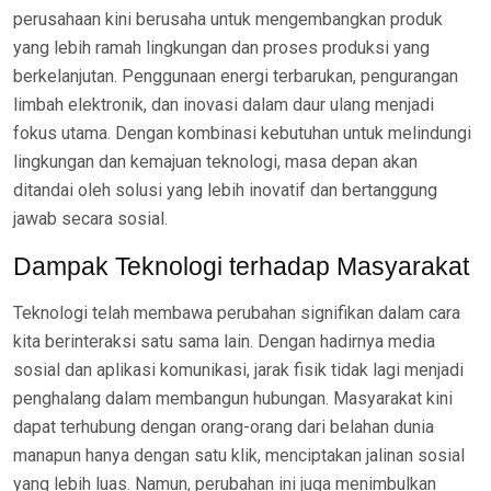
perusahaan kini berusaha untuk mengembangkan produk
yang lebih ramah lingkungan dan proses produksi yang
berkelanjutan. Penggunaan energi terbarukan, pengurangan
limbah elektronik, dan inovasi dalam daur ulang menjadi
fokus utama. Dengan kombinasi kebutuhan untuk melindungi
lingkungan dan kemajuan teknologi, masa depan akan
ditandai oleh solusi yang lebih inovatif dan bertanggung
jawab secara sosial.
Dampak Teknologi terhadap Masyarakat
Teknologi telah membawa perubahan signifikan dalam cara
kita berinteraksi satu sama lain. Dengan hadirnya media
sosial dan aplikasi komunikasi, jarak fisik tidak lagi menjadi
penghalang dalam membangun hubungan. Masyarakat kini
dapat terhubung dengan orang-orang dari belahan dunia
manapun hanya dengan satu klik, menciptakan jalinan sosial
yang lebih luas. Namun, perubahan ini juga menimbulkan