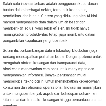
Salah satu inovasi terbaru adalah penggunaan kecerdasan
buatan dalam berbagai sektor, termasuk kesehatan,
pendidikan, dan bisnis. Sistem yang didukung oleh AI kini
mampu menganalisis data dalam jumlah besar dan
memberikan solusi yang lebih efisien. Ini tidak hanya
meningkatkan produktivitas tetapi juga membantu dalam
pengambilan keputusan yang lebih baik.
Selain itu, perkembangan dalam teknologi blockchain juga
sedang mendapatkan perhatian besar. Dengan potensi untuk
mengubah sistem keuangan dan transparansi data,
blockchain menawarkan cara baru untuk menyimpan dan
mengamankan informasi. Banyak perusahaan mulai
mengadopsi teknologi ini untuk meningkatkan kepercayaan
konsumen dan efisiensi operasional. Inovasi ini menjanjikan
untuk mengubah banyak aspek dari kehidupan sehari-hari
kita, mulai dari transaksi keuangan hingga pemantauan rantai
pasokan.