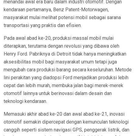
menandai awal era baru dalam industri otomotif. Dengan
kendaraan pertamanya, Benz Patent-Motorwagen,
masyarakat mulai melihat potensi mobil sebagai sarana
transportasi yang praktis dan efisien.
Pada awal abad ke-20, produksi massal mobil mulai
diterapkan, terutama dengan revolusi yang dibawa oleh
Henry Ford. Pabriknya di Detroit tidak hanya meningkatkan
aksesibilitas mobil bagi masyarakat umum tetapi juga
mengubah cara produksi barang secara keseluruhan. Metode
lini perakitan yang diadopsi Ford menjadikan produksi lebih
cepat dan lebih murah, membuka jalan bagi merek-merek
otomotif lainnya untuk berinovasi dalam desain dan
teknologi kendaraan.
Memasuki akhir abad ke-20 dan awal abad ke-21, inovasi
otomotif semakin dipercepat dengan kemunculan teknologi
canggih seperti sistem navigasi GPS, penggerak listrik, dan