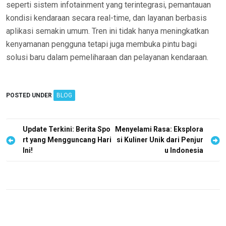
seperti sistem infotainment yang terintegrasi, pemantauan
kondisi kendaraan secara real-time, dan layanan berbasis
aplikasi semakin umum. Tren ini tidak hanya meningkatkan
kenyamanan pengguna tetapi juga membuka pintu bagi
solusi baru dalam pemeliharaan dan pelayanan kendaraan.
POSTED UNDER
BLOG
P
Update Terkini: Berita Spo
Menyelami Rasa: Eksplora
rt yang Mengguncang Hari
si Kuliner Unik dari Penjur
o
Ini!
u Indonesia
s
t
n
a
v