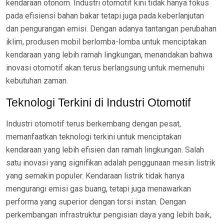
kendaraan otonom. Industri otomotif kini tidak hanya fokus
pada efisiensi bahan bakar tetapi juga pada keberlanjutan
dan pengurangan emisi. Dengan adanya tantangan perubahan
iklim, produsen mobil berlomba-lomba untuk menciptakan
kendaraan yang lebih ramah lingkungan, menandakan bahwa
inovasi otomotif akan terus berlangsung untuk memenuhi
kebutuhan zaman.
Teknologi Terkini di Industri Otomotif
Industri otomotif terus berkembang dengan pesat,
memanfaatkan teknologi terkini untuk menciptakan
kendaraan yang lebih efisien dan ramah lingkungan. Salah
satu inovasi yang signifikan adalah penggunaan mesin listrik
yang semakin populer. Kendaraan listrik tidak hanya
mengurangi emisi gas buang, tetapi juga menawarkan
performa yang superior dengan torsi instan. Dengan
perkembangan infrastruktur pengisian daya yang lebih baik,