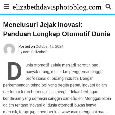
Skip
elizabethdavisphotoblog.com
to
content
Menelusuri Jejak Inovasi:
Panduan Lengkap Otomotif Dunia
Posted on
October 12, 2024
by
adminelizabeth
D
unia otomotif selalu menjadi sorotan bagi
banyak orang, mulai dari penggemar hingga
profesional di bidang industri. Dengan
perkembangan teknologi yang begitu pesat, inovasi dalam
sektor ini terus bermunculan, menghadirkan berbagai
kendaraan yang semakin canggih dan efisien. Menggali lebih
dalam tentang inovasi di dunia otomotif bukan hanya
menarik, tetapi juga memberikan wawasan mengenai masa