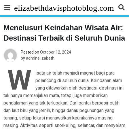
Skip
elizabethdavisphotoblog.com
to
content
Menelusuri Keindahan Wisata Air:
Destinasi Terbaik di Seluruh Dunia
Posted on
October 12, 2024
by
adminelizabeth
W
isata air telah menjadi magnet bagi para
pelancong di seluruh dunia. Keindahan alam
yang ditawarkan oleh destinasi-destinasi ini
tak hanya memanjakan mata, tetapi juga memberikan
pengalaman yang tak terlupakan. Dari pantai berpasir putih
dan laut biru yang jernih, hingga danau pegunungan yang
tenang, setiap lokasi menawarkan keunikannya masing-
masing. Aktivitas seperti snorkeling, selancar, dan menyelam