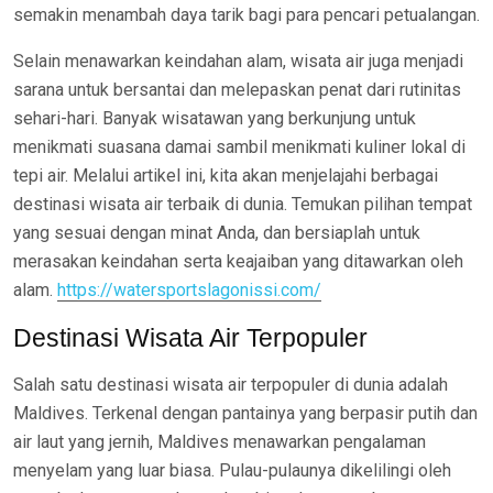
semakin menambah daya tarik bagi para pencari petualangan.
Selain menawarkan keindahan alam, wisata air juga menjadi
sarana untuk bersantai dan melepaskan penat dari rutinitas
sehari-hari. Banyak wisatawan yang berkunjung untuk
menikmati suasana damai sambil menikmati kuliner lokal di
tepi air. Melalui artikel ini, kita akan menjelajahi berbagai
destinasi wisata air terbaik di dunia. Temukan pilihan tempat
yang sesuai dengan minat Anda, dan bersiaplah untuk
merasakan keindahan serta keajaiban yang ditawarkan oleh
alam.
https://watersportslagonissi.com/
Destinasi Wisata Air Terpopuler
Salah satu destinasi wisata air terpopuler di dunia adalah
Maldives. Terkenal dengan pantainya yang berpasir putih dan
air laut yang jernih, Maldives menawarkan pengalaman
menyelam yang luar biasa. Pulau-pulaunya dikelilingi oleh