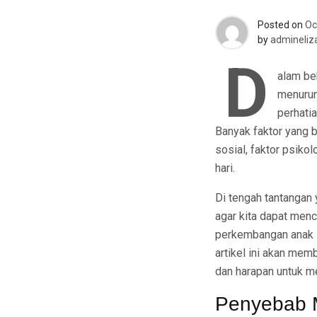
Posted on
Oc
by
admineliz
D
alam be
menurun
perhati
Banyak faktor yang b
sosial, faktor psik
hari.
Di tengah tantangan
agar kita dapat menc
perkembangan anak s
artikel ini akan me
dan harapan untuk m
Penyebab M