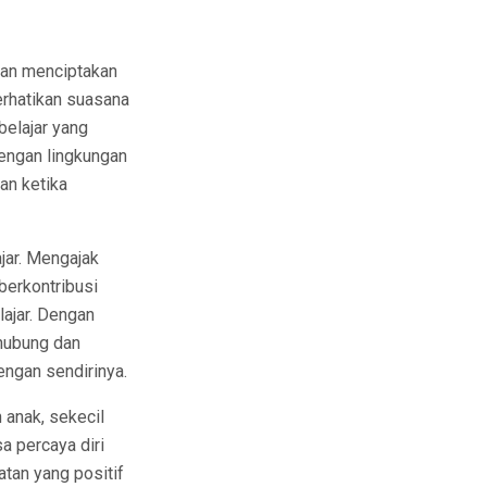
gan menciptakan
erhatikan suasana
belajar yang
Dengan lingkungan
an ketika
jar. Mengajak
berkontribusi
ajar. Dengan
rhubung dan
engan sendirinya.
 anak, sekecil
a percaya diri
tan yang positif