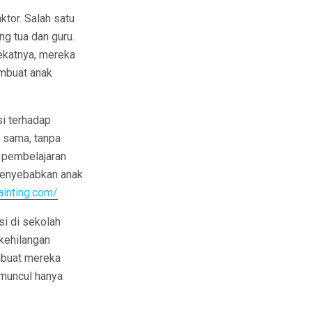
ktor. Salah satu
ng tua dan guru.
ekatnya, mereka
embuat anak
si terhadap
 sama, tanpa
 pembelajaran
 menyebabkan anak
inting.com/
si di sekolah
 kehilangan
embuat mereka
r muncul hanya