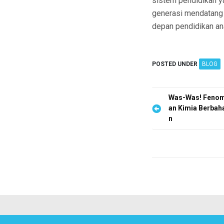
sistem pendidikan ya
generasi mendatang
depan pendidikan ana
POSTED UNDER
BLOG
P
Was-Was! Fenom
an Kimia Berba
o
n
s
t
n
a
v