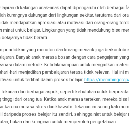
ajaran di kalangan anak-anak dapat dipengaruhi oleh berbagai fa
h kurangnya dukungan dari lingkungan sekitar, terutama dari ora
tidak mendapatkan apresiasi atau motivasi dari orang-orang terd
n minat untuk belajar. Lingkungan yang tidak mendukung bisa m
elajarnya tidak berarti.
an pendidikan yang monoton dan kurang menarik juga berkontribu
lajaran. Banyak anak merasa bosan dengan cara pengajaran yang
 variasi dalam metode. Ketidakmampuan untuk mengaitkan materi
ari-hari menjadikan pembelajaran terasa tidak relevan. Hal ini
tivasi untuk terlibat dalam proses belajar.
https://memmingerspa
h tekanan dari berbagai aspek, seperti kebutuhan untuk berpresta
 tinggi dari orang tua. Ketika anak merasa tertekan, mereka bisa
jar karena merasa stres dan khawatir. Tekanan ini sering kali m
l daripada proses belajar itu sendiri, sehingga niat untuk belaja
utan, bukan dari keinginan untuk memperoleh pengetahuan.