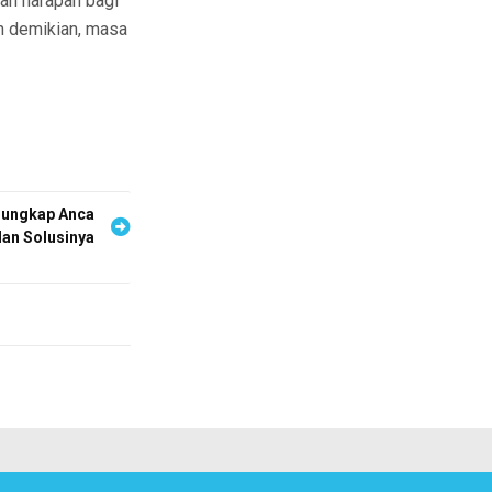
kan harapan bagi
n demikian, masa
ngungkap Anca
an Solusinya