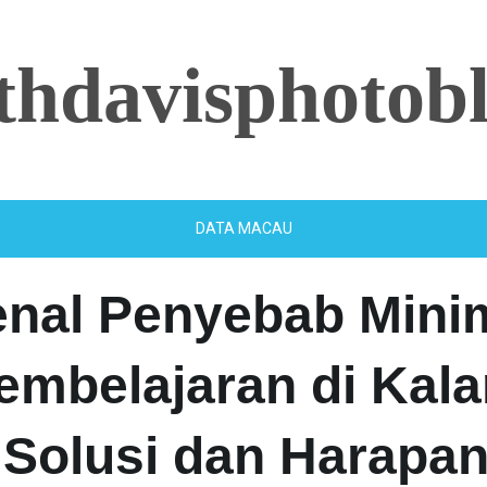
ethdavisphotob
DATA MACAU
nal Penyebab Mini
Pembelajaran di Kal
 Solusi dan Harapa