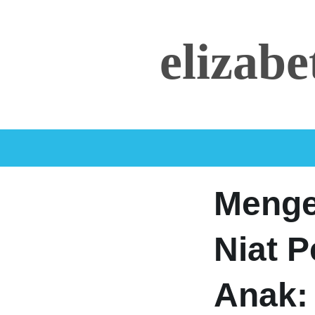
Skip
to
elizab
content
Menge
Niat 
Anak: