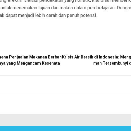
ng efektif. Melalui pendekatan yang holistik, kita bisa memberi
 untuk menemukan tujuan dan makna dalam pembelajaran. Denga
k dapat menjadi lebih cerah dan penuh potensi.
ena Penjualan Makanan Berbah
Krisis Air Bersih di Indonesia: Me
haya yang Mengancam Kesehata
man Tersembunyi d