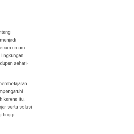
ntang
 menjadi
 secara umum.
i lingkungan
idupan sehari-
 pembelajaran
empengaruhi
 karena itu,
ar serta solusi
 tinggi.