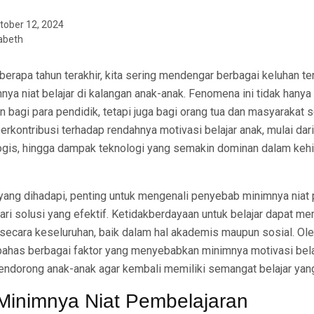
tober 12, 2024
abeth
berapa tahun terakhir, kita sering mendengar berbagai keluhan te
nya niat belajar di kalangan anak-anak. Fenomena ini tidak hanya
an bagi para pendidik, tetapi juga bagi orang tua dan masyarakat
erkontribusi terhadap rendahnya motivasi belajar anak, mulai dar
ologis, hingga dampak teknologi yang semakin dominan dalam keh
 yang dihadapi, penting untuk mengenali penyebab minimnya niat
ari solusi yang efektif. Ketidakberdayaan untuk belajar dapat m
ecara keseluruhan, baik dalam hal akademis maupun sosial. Oleh
mbahas berbagai faktor yang menyebabkan minimnya motivasi belaj
endorong anak-anak agar kembali memiliki semangat belajar yang
inimnya Niat Pembelajaran