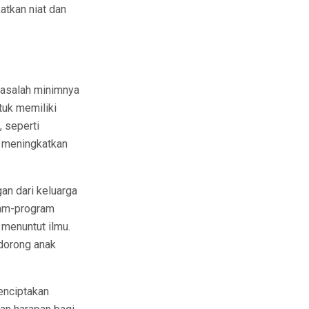
atkan niat dan
masalah minimnya
tuk memiliki
 seperti
u meningkatkan
gan dari keluarga
ram-program
 menuntut ilmu.
dorong anak
menciptakan