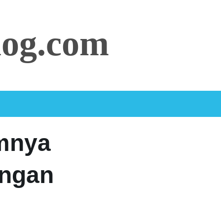
log.com
mnya
angan
n