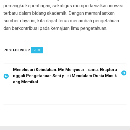
pemangku kepentingan, sekaligus memperkenalkan inovasi
terbaru dalam bidang akademik. Dengan memanfaatkan
sumber daya ini, kita dapat terus menambah pengetahuan
dan berkontribusi pada kemajuan ilmu pengetahuan.
POSTED UNDER
BLOG
P
Menelusuri Keindahan: Me
Menyusuri Irama: Eksplora
nggali Pengetahuan Seni y
si Mendalam Dunia Musik
o
ang Memikat
s
t
n
a
v