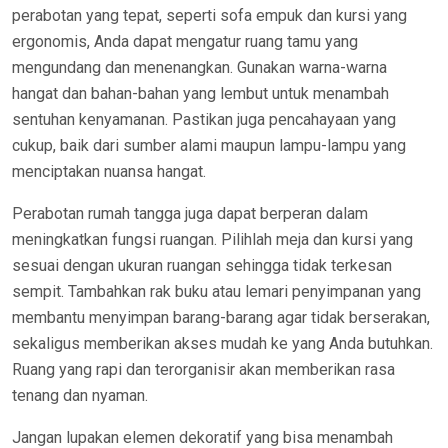
perabotan yang tepat, seperti sofa empuk dan kursi yang
ergonomis, Anda dapat mengatur ruang tamu yang
mengundang dan menenangkan. Gunakan warna-warna
hangat dan bahan-bahan yang lembut untuk menambah
sentuhan kenyamanan. Pastikan juga pencahayaan yang
cukup, baik dari sumber alami maupun lampu-lampu yang
menciptakan nuansa hangat.
Perabotan rumah tangga juga dapat berperan dalam
meningkatkan fungsi ruangan. Pilihlah meja dan kursi yang
sesuai dengan ukuran ruangan sehingga tidak terkesan
sempit. Tambahkan rak buku atau lemari penyimpanan yang
membantu menyimpan barang-barang agar tidak berserakan,
sekaligus memberikan akses mudah ke yang Anda butuhkan.
Ruang yang rapi dan terorganisir akan memberikan rasa
tenang dan nyaman.
Jangan lupakan elemen dekoratif yang bisa menambah