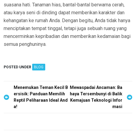
suasana hati. Tanaman hias, bantal-bantal berwarna cerah,
atau karya seni di dinding dapat memberikan karakter dan
kehangatan ke rumah Anda. Dengan begitu, Anda tidak hanya
menciptakan tempat tinggal, tetapi juga sebuah ruang yang
mencerminkan kepribadian dan memberikan kedamaian bagi
semua penghuninya.
POSTED UNDER
BLOG
P
Menemukan Teman Kecil B
Mewaspadai Ancaman: Ba
ersisik: Panduan Memilih
haya Tersembunyi di Balik
o
Reptil Peliharaan Ideal And
Kemajuan Teknologi Infor
s
a!
masi
t
n
a