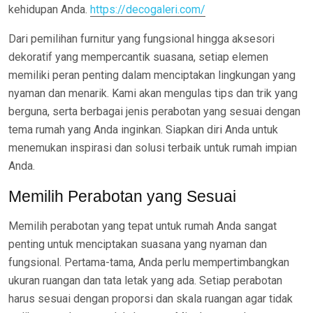
kehidupan Anda.
https://decogaleri.com/
Dari pemilihan furnitur yang fungsional hingga aksesori
dekoratif yang mempercantik suasana, setiap elemen
memiliki peran penting dalam menciptakan lingkungan yang
nyaman dan menarik. Kami akan mengulas tips dan trik yang
berguna, serta berbagai jenis perabotan yang sesuai dengan
tema rumah yang Anda inginkan. Siapkan diri Anda untuk
menemukan inspirasi dan solusi terbaik untuk rumah impian
Anda.
Memilih Perabotan yang Sesuai
Memilih perabotan yang tepat untuk rumah Anda sangat
penting untuk menciptakan suasana yang nyaman dan
fungsional. Pertama-tama, Anda perlu mempertimbangkan
ukuran ruangan dan tata letak yang ada. Setiap perabotan
harus sesuai dengan proporsi dan skala ruangan agar tidak