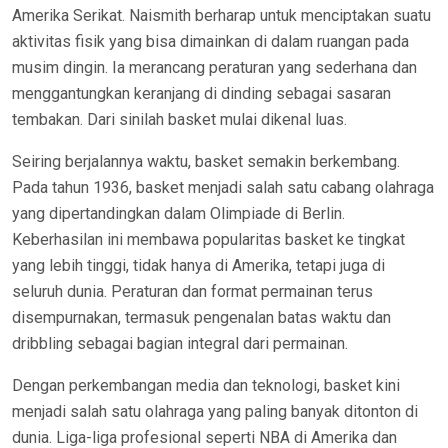
Amerika Serikat. Naismith berharap untuk menciptakan suatu
aktivitas fisik yang bisa dimainkan di dalam ruangan pada
musim dingin. Ia merancang peraturan yang sederhana dan
menggantungkan keranjang di dinding sebagai sasaran
tembakan. Dari sinilah basket mulai dikenal luas.
Seiring berjalannya waktu, basket semakin berkembang.
Pada tahun 1936, basket menjadi salah satu cabang olahraga
yang dipertandingkan dalam Olimpiade di Berlin.
Keberhasilan ini membawa popularitas basket ke tingkat
yang lebih tinggi, tidak hanya di Amerika, tetapi juga di
seluruh dunia. Peraturan dan format permainan terus
disempurnakan, termasuk pengenalan batas waktu dan
dribbling sebagai bagian integral dari permainan.
Dengan perkembangan media dan teknologi, basket kini
menjadi salah satu olahraga yang paling banyak ditonton di
dunia. Liga-liga profesional seperti NBA di Amerika dan