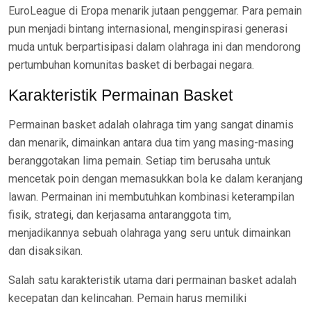
EuroLeague di Eropa menarik jutaan penggemar. Para pemain
pun menjadi bintang internasional, menginspirasi generasi
muda untuk berpartisipasi dalam olahraga ini dan mendorong
pertumbuhan komunitas basket di berbagai negara.
Karakteristik Permainan Basket
Permainan basket adalah olahraga tim yang sangat dinamis
dan menarik, dimainkan antara dua tim yang masing-masing
beranggotakan lima pemain. Setiap tim berusaha untuk
mencetak poin dengan memasukkan bola ke dalam keranjang
lawan. Permainan ini membutuhkan kombinasi keterampilan
fisik, strategi, dan kerjasama antaranggota tim,
menjadikannya sebuah olahraga yang seru untuk dimainkan
dan disaksikan.
Salah satu karakteristik utama dari permainan basket adalah
kecepatan dan kelincahan. Pemain harus memiliki