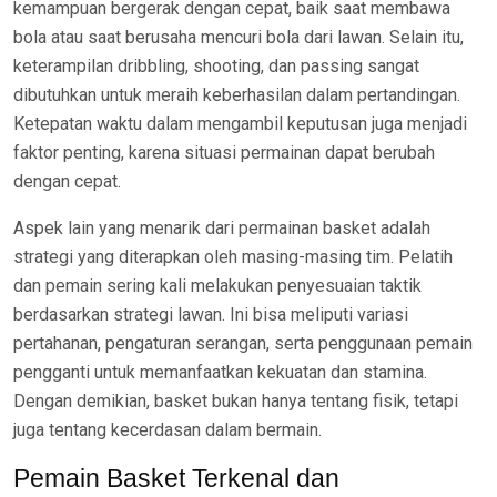
kemampuan bergerak dengan cepat, baik saat membawa
bola atau saat berusaha mencuri bola dari lawan. Selain itu,
keterampilan dribbling, shooting, dan passing sangat
dibutuhkan untuk meraih keberhasilan dalam pertandingan.
Ketepatan waktu dalam mengambil keputusan juga menjadi
faktor penting, karena situasi permainan dapat berubah
dengan cepat.
Aspek lain yang menarik dari permainan basket adalah
strategi yang diterapkan oleh masing-masing tim. Pelatih
dan pemain sering kali melakukan penyesuaian taktik
berdasarkan strategi lawan. Ini bisa meliputi variasi
pertahanan, pengaturan serangan, serta penggunaan pemain
pengganti untuk memanfaatkan kekuatan dan stamina.
Dengan demikian, basket bukan hanya tentang fisik, tetapi
juga tentang kecerdasan dalam bermain.
Pemain Basket Terkenal dan