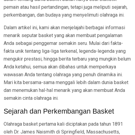
pemain atau hasil pertandingan, tetapi juga meliputi sejarah,
perkembangan, dan budaya yang menyelimuti olahraga ini.
Dalam artikel ini, kami akan menjelajahi berbagai informasi
menarik seputar basket yang akan membuat pengalaman
Anda sebagai penggemar semakin seru. Mulai dari fakta-
fakta unik tentang liga-liga terkenal, legenda-legenda yang
mengukir prestasi, hingga berita terbaru yang mungkin belum
Anda ketahui, semua akan dibahas untuk memperkaya
wawasan Anda tentang olahraga yang penuh dinamika ini.
Mari kita bersama-sama menggali lebih dalam dunia basket
dan menemukan hal-hal menarik yang akan membuat Anda
semakin cinta olahraga ini.
Sejarah dan Perkembangan Basket
Olahraga basket pertama kali diciptakan pada tahun 1891
oleh Dr. James Naismith di Springfield, Massachusetts,