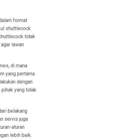
dalam format
ul shuttlecock
huttlecock tidak
 agar lawan
mes, di mana
tim yang pertama
ilakukan dengan
 pihak yang tidak
dari belakang
n servis juga
uran-aturan
gan lebih baik.