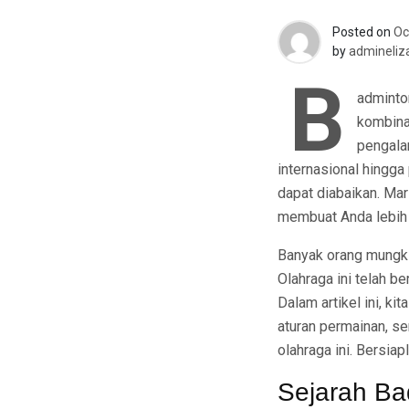
Posted on
Oc
by
admineliz
B
adminto
kombina
pengala
internasional hingga
dapat diabaikan. Mar
membuat Anda lebih 
Banyak orang mungki
Olahraga ini telah b
Dalam artikel ini, k
aturan permainan, s
olahraga ini. Bersia
Sejarah Ba