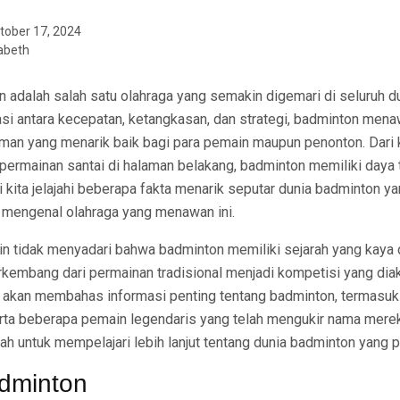
tober 17, 2024
abeth
n adalah salah satu olahraga yang semakin digemari di seluruh d
si antara kecepatan, ketangkasan, dan strategi, badminton men
man yang menarik baik bagi para pemain maupun penonton. Dari 
 permainan santai di halaman belakang, badminton memiliki daya t
i kita jelajahi beberapa fakta menarik seputar dunia badminton ya
mengenal olahraga yang menawan ini.
n tidak menyadari bahwa badminton memiliki sejarah yang kaya
erkembang dari permainan tradisional menjadi kompetisi yang diak
ita akan membahas informasi penting tentang badminton, termasuk
erta beberapa pemain legendaris yang telah mengukir nama mere
plah untuk mempelajari lebih lanjut tentang dunia badminton yang 
dminton