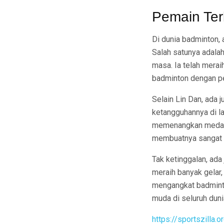
Pemain Ter
Di dunia badminton,
Salah satunya adalah
masa. Ia telah merai
badminton dengan pe
Selain Lin Dan, ada 
ketangguhannya di la
memenangkan medali 
membuatnya sangat d
Tak ketinggalan, ada
meraih banyak gelar
mengangkat badminto
muda di seluruh duni
https://sportszilla.o