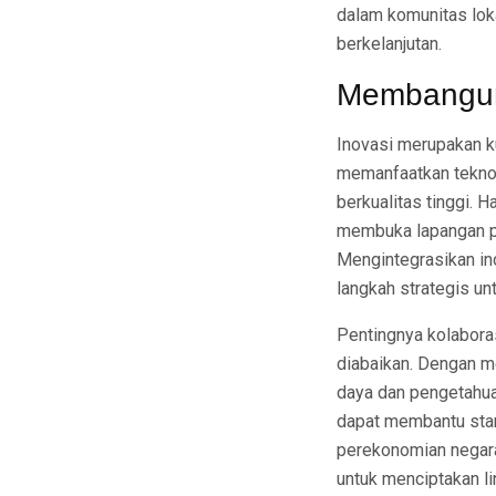
dalam komunitas loka
berkelanjutan.
Membangun
Inovasi merupakan 
memanfaatkan teknolo
berkualitas tinggi. H
membuka lapangan pe
Mengintegrasikan ino
langkah strategis un
Pentingnya kolaboras
diabaikan. Dengan m
daya dan pengetahuan
dapat membantu sta
perekonomian negara.
untuk menciptakan l