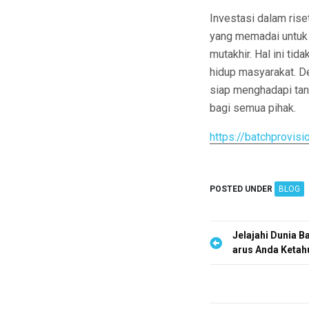
Investasi dalam ris
yang memadai untuk
mutakhir. Hal ini ti
hidup masyarakat. De
siap menghadapi ta
bagi semua pihak.
https://batchprovis
POSTED UNDER
BLOG
P
Jelajahi Dunia B
arus Anda Ketahu
o
s