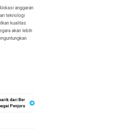
Alokasi anggaran
n teknologi
tkan kualitas
egara akan lebih
enguntungkan
arik dari Ber
bagai Penjuru