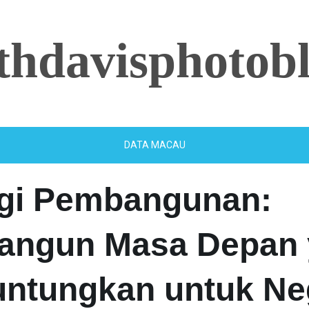
ethdavisphotob
DATA MACAU
egi Pembangunan:
ngun Masa Depan 
ntungkan untuk Ne