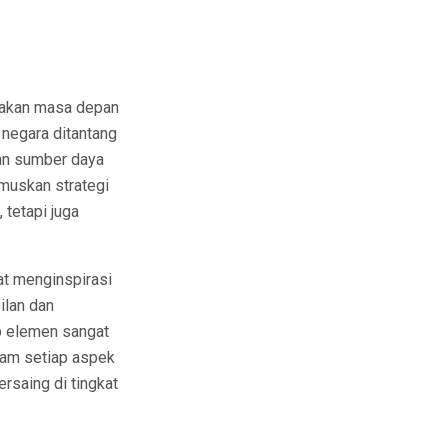
takan masa depan
 negara ditantang
kan sumber daya
muskan strategi
tetapi juga
t menginspirasi
ilan dan
ap elemen sangat
lam setiap aspek
rsaing di tingkat