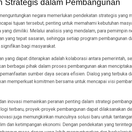
n Strategis dalam Pembangunan
enguntungkan negara memerlukan pendekatan strategis yang m
ncapai tujuan tersebut, penting untuk memahami kebutuhan masy
 yang dimiliki. Melalui analisis yang mendalam, para pemimpin n
an yang tepat sasaran, sehingga setiap program pembangunan 
signifikan bagi masyarakat.
n yang dapat diterapkan adalah kolaborasi antara pemerintah, s
kan berbagai pihak dalam proses pembangunan akan menciptakan
pemanfaatan sumber daya secara efisien. Dialog yang terbuka d
 akan memperkuat komitmen bersama untuk mencapai visi pemba
gi dan inovasi memainkan peranan penting dalam strategi pemban
ogi terbaru, proyek-proyek pembangunan dapat dilaksanakan de
 Inovasi juga memungkinkan munculnya solusi baru untuk tantanga
klim dan ketimpangan ekonomi. Dengan pendekatan yang terintegr