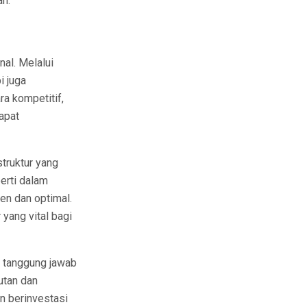
an.
al. Melalui
i juga
ra kompetitif,
apat
struktur yang
erti dalam
en dan optimal.
yang vital bagi
p tanggung jawab
utan dan
n berinvestasi