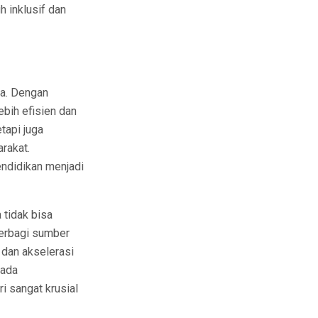
h inklusif dan
a. Dengan
ebih efisien dan
etapi juga
rakat.
endidikan menjadi
 tidak bisa
berbagi sumber
 dan akselerasi
pada
i sangat krusial