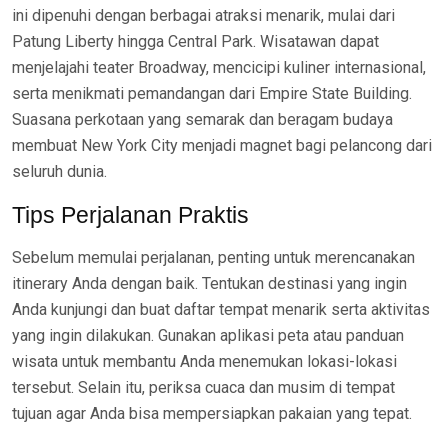
ini dipenuhi dengan berbagai atraksi menarik, mulai dari
Patung Liberty hingga Central Park. Wisatawan dapat
menjelajahi teater Broadway, mencicipi kuliner internasional,
serta menikmati pemandangan dari Empire State Building.
Suasana perkotaan yang semarak dan beragam budaya
membuat New York City menjadi magnet bagi pelancong dari
seluruh dunia.
Tips Perjalanan Praktis
Sebelum memulai perjalanan, penting untuk merencanakan
itinerary Anda dengan baik. Tentukan destinasi yang ingin
Anda kunjungi dan buat daftar tempat menarik serta aktivitas
yang ingin dilakukan. Gunakan aplikasi peta atau panduan
wisata untuk membantu Anda menemukan lokasi-lokasi
tersebut. Selain itu, periksa cuaca dan musim di tempat
tujuan agar Anda bisa mempersiapkan pakaian yang tepat.