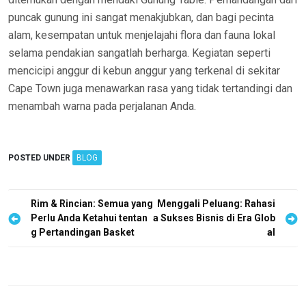
puncak gunung ini sangat menakjubkan, dan bagi pecinta
alam, kesempatan untuk menjelajahi flora dan fauna lokal
selama pendakian sangatlah berharga. Kegiatan seperti
mencicipi anggur di kebun anggur yang terkenal di sekitar
Cape Town juga menawarkan rasa yang tidak tertandingi dan
menambah warna pada perjalanan Anda.
POSTED UNDER
BLOG
P
Rim & Rincian: Semua yang
Menggali Peluang: Rahasi
Perlu Anda Ketahui tentan
a Sukses Bisnis di Era Glob
o
g Pertandingan Basket
al
s
t
n