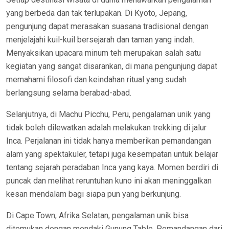
yang berbeda dan tak terlupakan. Di Kyoto, Jepang,
pengunjung dapat merasakan suasana tradisional dengan
menjelajahi kuil-kuil bersejarah dan taman yang indah.
Menyaksikan upacara minum teh merupakan salah satu
kegiatan yang sangat disarankan, di mana pengunjung dapat
memahami filosofi dan keindahan ritual yang sudah
berlangsung selama berabad-abad.
Selanjutnya, di Machu Picchu, Peru, pengalaman unik yang
tidak boleh dilewatkan adalah melakukan trekking di jalur
Inca. Perjalanan ini tidak hanya memberikan pemandangan
alam yang spektakuler, tetapi juga kesempatan untuk belajar
tentang sejarah peradaban Inca yang kaya. Momen berdiri di
puncak dan melihat reruntuhan kuno ini akan meninggalkan
kesan mendalam bagi siapa pun yang berkunjung.
Di Cape Town, Afrika Selatan, pengalaman unik bisa
ditemukan dengan mendaki Gunung Table. Pemandangan dari